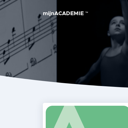
mijnACADEMIE
™