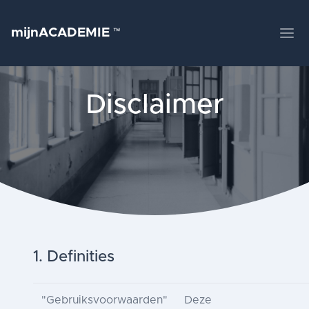
mijnACADEMIE
™
Disclaimer
1. Definities
"Gebruiksvoorwaarden"
Deze