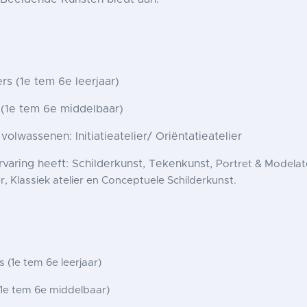
rs (1e tem 6e leerjaar)
 (1e tem 6e middelbaar)
olwassenen: Initiatieatelier/ Oriëntatieatelier
varing heeft: Schilderkunst, Tekenkunst,
Portret
&
Model
at
ier, Klassiek atelier en Conceptuele Schilderkunst.
rs
(1e tem 6e leerjaar)
(1e tem 6e middelbaar)