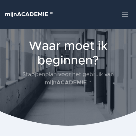
mijnACADEMIE
™
Waar moet ik
beginnen?
Stappenplan voor het gebruik van
mijnACADEMIE
™