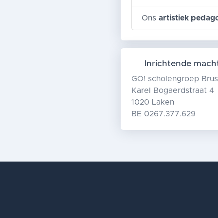
Ons
artistiek pedag
Inrichtende mach
GO! scholengroep Brus
Karel Bogaerdstraat 4
1020 Laken
BE 0267.377.629