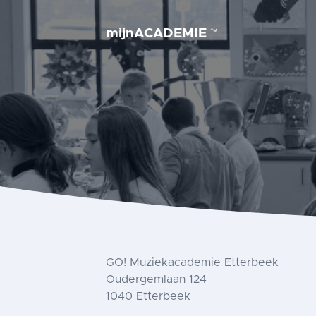
mijnACADEMIE
™
GO! Muziekacademie Etterbeek
Oudergemlaan 124
1040 Etterbeek