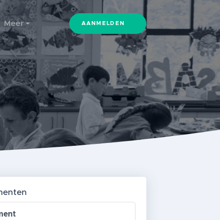
Meer
AANMELDEN
menten
ment