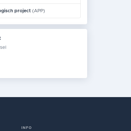
ogisch project
(APP)
t
sel
INFO