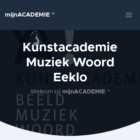
mijnACADEMIE
™
Kunstacademie
Muziek Woord
Eeklo
Welkom bij
mijnACADEMIE
™