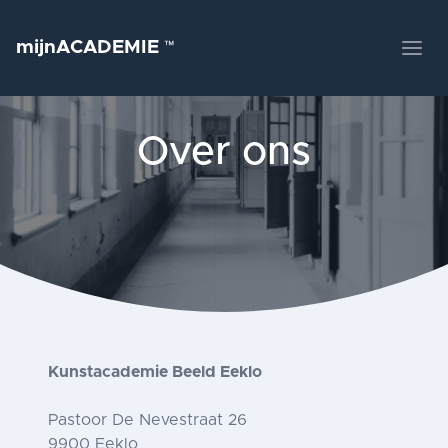
mijnACADEMIE
™
Over ons
Kunstacademie Beeld Eeklo
Pastoor De Nevestraat 26
9900 Eeklo