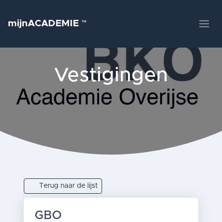
mijnACADEMIE
™
Vestigingen
Terug naar de lijst
GBO