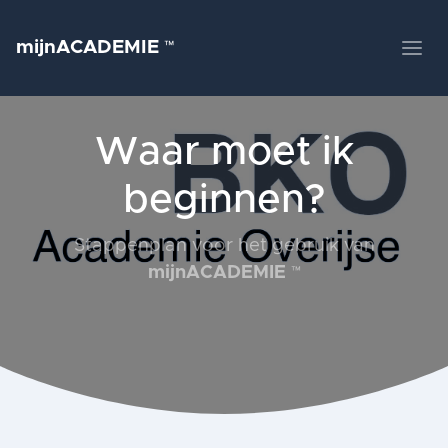
mijnACADEMIE
™
Waar moet ik
beginnen?
Stappenplan voor het gebruik van
mijnACADEMIE
™