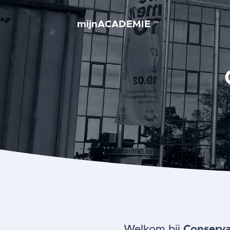
mijnACADEMIE
™
Welkom bij
Conserva