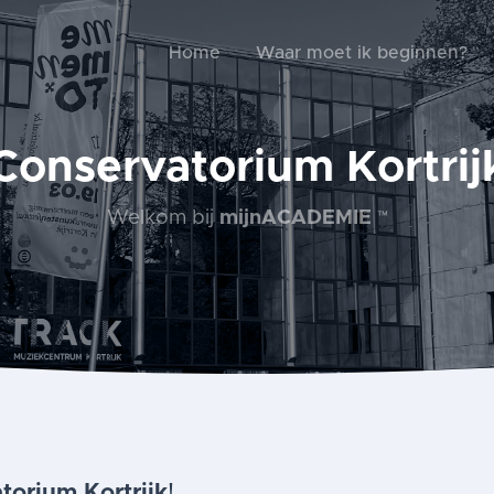
Home
Waar moet ik beginnen?
Conservatorium Kortrij
Welkom bij
mijnACADEMIE
™
torium Kortrijk
!