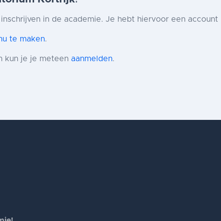
 inschrijven in de academie. Je hebt hiervoor een account 
 nu te maken
.
n kun je je meteen
aanmelden
.
mie!