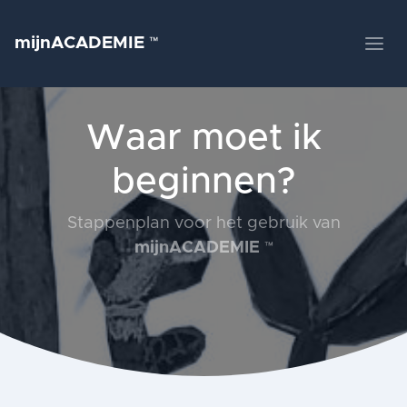
mijnACADEMIE
™
Waar moet ik
beginnen?
Stappenplan voor het gebruik van
mijnACADEMIE
™