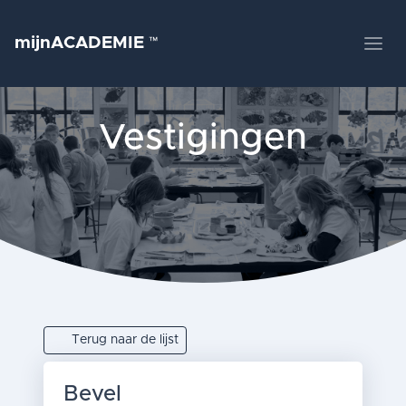
mijnACADEMIE
™
Vestigingen
Terug naar de lijst
Bevel