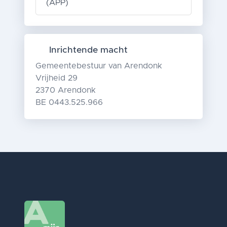
(APP)
Inrichtende macht
Gemeentebestuur van Arendonk
Vrijheid 29
2370 Arendonk
BE 0443.525.966