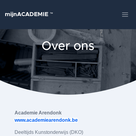
mijnACADEMIE
™
Over ons
Academie Arendonk
www.academiearendonk.be
Deeltijds Kunstonderwijs (DKO)