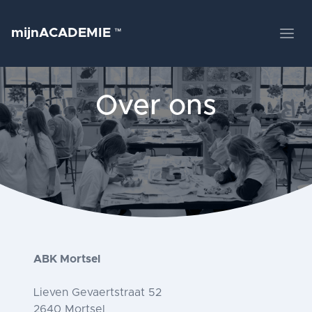
mijnACADEMIE
™
Over ons
ABK Mortsel
Lieven Gevaertstraat 52
2640 Mortsel