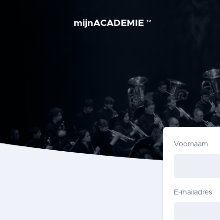
mijnACADEMIE
™
Voornaam
E-mailadres