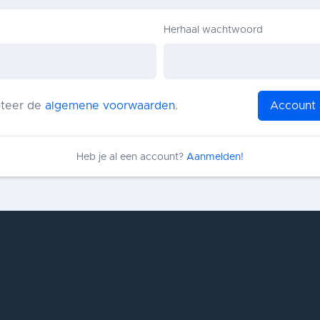
Herhaal wachtwoord
pteer de
algemene voorwaarden
.
Account
Heb je al een account?
Aanmelden!