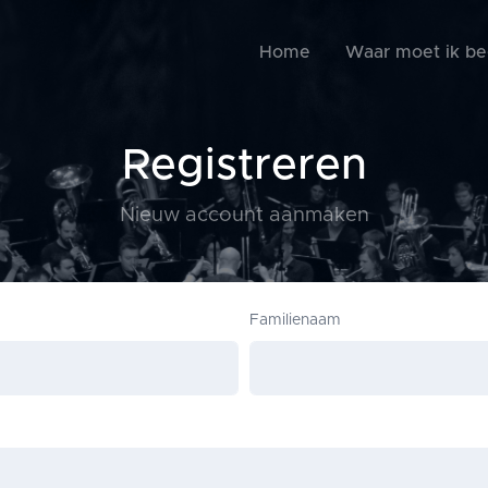
Home
Waar moet ik b
Registreren
Nieuw account aanmaken
Familienaam