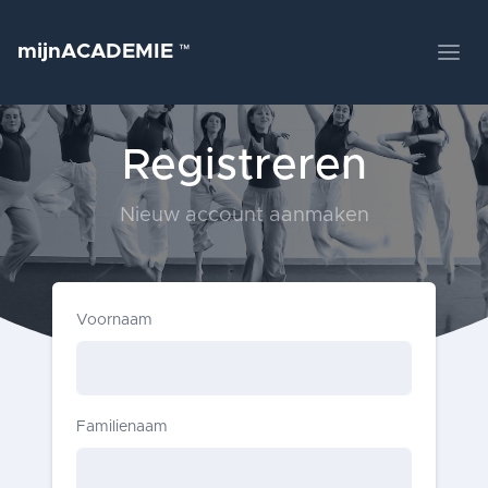
mijnACADEMIE
™
Registreren
Nieuw account aanmaken
Voornaam
Familienaam