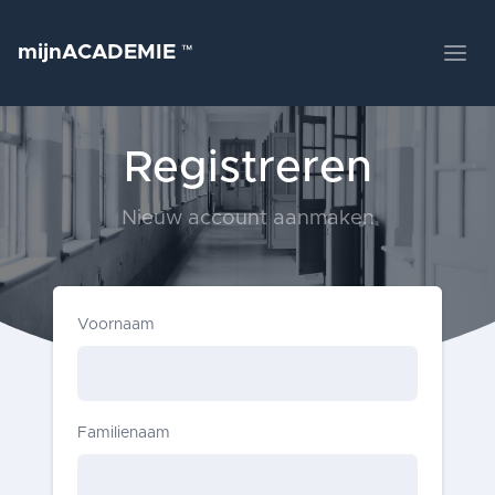
mijnACADEMIE
™
Registreren
Nieuw account aanmaken
Voornaam
Familienaam