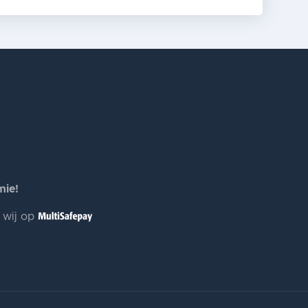
mie!
n wij op