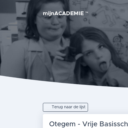
mijnACADEMIE
™
Terug naar de lijst
Otegem - Vrije Basissch