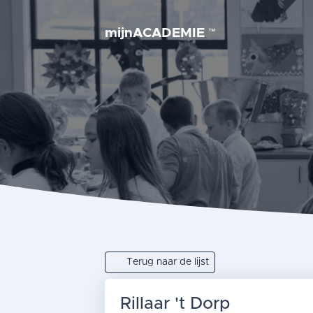
mijnACADEMIE
™
Terug naar de lijst
Rillaar 't Dorp