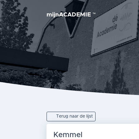
mijnACADEMIE
™
Terug naar de lijst
Kemmel