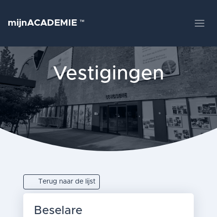
mijnACADEMIE
™
Vestigingen
Terug naar de lijst
Beselare