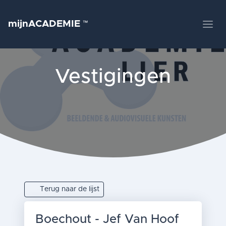
mijnACADEMIE
™
Vestigingen
Terug naar de lijst
Boechout - Jef Van Hoof