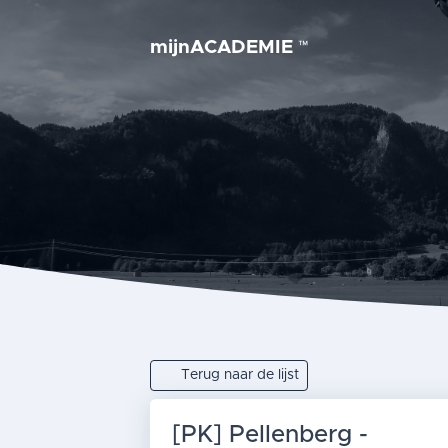
mijnACADEMIE
™
Terug naar de lijst
[PK] Pellenberg -