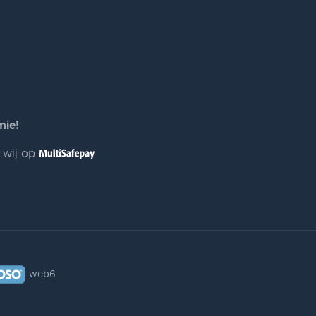
mie!
n wij op
web6