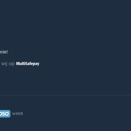
mie!
n wij op
web8