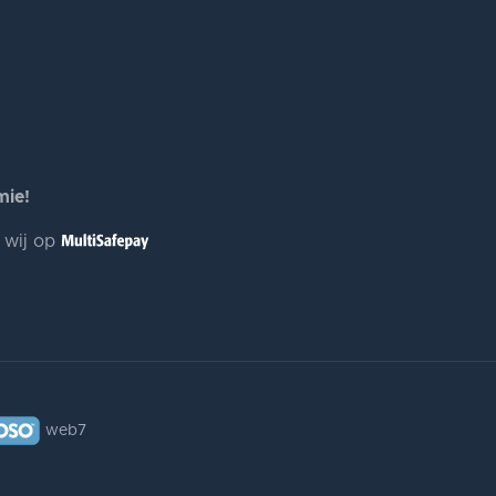
mie!
n wij op
web7