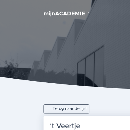
mijnACADEMIE
™
Terug naar de lijst
't Veertje