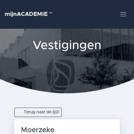
mijnACADEMIE
™
Vestigingen
Terug naar de lijst
Moerzeke