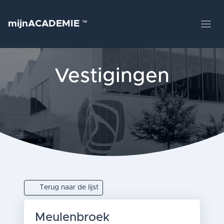
mijnACADEMIE
™
Vestigingen
Terug naar de lijst
Meulenbroek